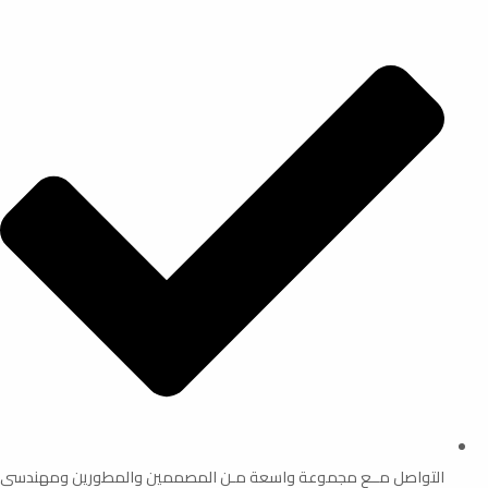
التواصل مــع مجموعة واسعة مـن المصممين والمطورين ومهندسى