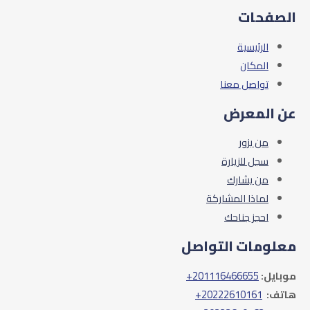
الصفحات
الرئيسية
المكان
تواصل معنا
عن المعرض
من يزور
سجل للزيارة
من يشارك
لماذا المشاركة
احجز جناحك
معلومات التواصل
موبايل:
201116466655+
هاتف:
20222610161+